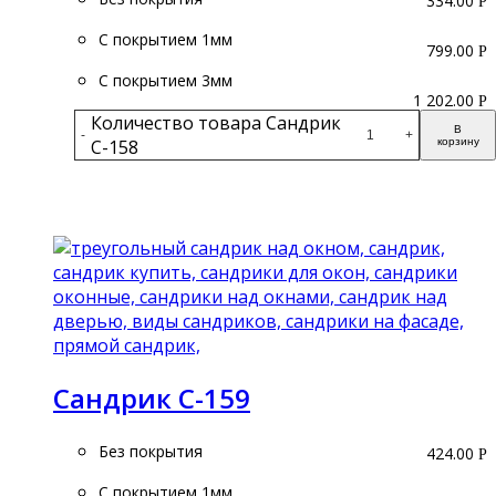
334.00
Р
С покрытием 1мм
799.00
Р
С покрытием 3мм
1 202.00
Р
Количество товара Сандрик
В
-
+
С-158
корзину
Подробнее
Сандрик С-159
Без покрытия
424.00
Р
С покрытием 1мм