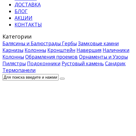
ДОСТАВКА
БЛОГ
АКЦИИ
КОНТАКТЫ
Категории
Балясины и Балюстрады
Гербы
Замковые камни
Карнизы
Колонны
Кронштейн
Навершия
Наличники
Колонны
Обрамления проемов
Орнаменты и Узоры
Пилястры
Подоконники
Рустовый камень
Сандрик
Термопанели