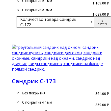
С покрытием 1мм
1 109.00
Р
С покрытием 3мм
1 629.00
Р
Количество товара Сандрик
В
-
+
С-172
корзину
Подробнее
Сандрик С-173
Без покрытия
364.00
Р
С покрытием 1мм
859.00
Р