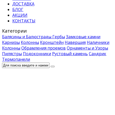
ДОСТАВКА
БЛОГ
АКЦИИ
КОНТАКТЫ
Категории
Балясины и Балюстрады
Гербы
Замковые камни
Карнизы
Колонны
Кронштейн
Навершия
Наличники
Колонны
Обрамления проемов
Орнаменты и Узоры
Пилястры
Подоконники
Рустовый камень
Сандрик
Термопанели