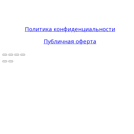
Фасадный Декор из Пенопласта №1 В Москве
| Зона Фасада © 2019 - 2026 Все права
защищены
Политика конфиденциальности
Публичная оферта