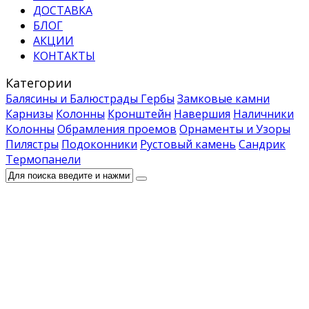
ДОСТАВКА
БЛОГ
АКЦИИ
КОНТАКТЫ
Категории
Балясины и Балюстрады
Гербы
Замковые камни
Карнизы
Колонны
Кронштейн
Навершия
Наличники
Колонны
Обрамления проемов
Орнаменты и Узоры
Пилястры
Подоконники
Рустовый камень
Сандрик
Термопанели