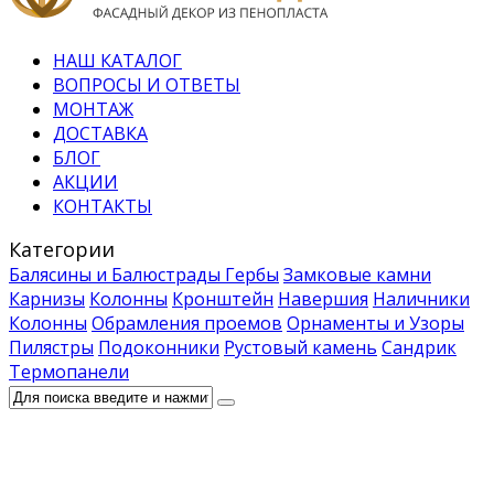
НАШ КАТАЛОГ
ВОПРОСЫ И ОТВЕТЫ
МОНТАЖ
ДОСТАВКА
БЛОГ
АКЦИИ
КОНТАКТЫ
Категории
Балясины и Балюстрады
Гербы
Замковые камни
Карнизы
Колонны
Кронштейн
Навершия
Наличники
Колонны
Обрамления проемов
Орнаменты и Узоры
Пилястры
Подоконники
Рустовый камень
Сандрик
Термопанели