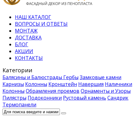
НАШ КАТАЛОГ
ВОПРОСЫ И ОТВЕТЫ
МОНТАЖ
ДОСТАВКА
БЛОГ
АКЦИИ
КОНТАКТЫ
Категории
Балясины и Балюстрады
Гербы
Замковые камни
Карнизы
Колонны
Кронштейн
Навершия
Наличники
Колонны
Обрамления проемов
Орнаменты и Узоры
Пилястры
Подоконники
Рустовый камень
Сандрик
Термопанели