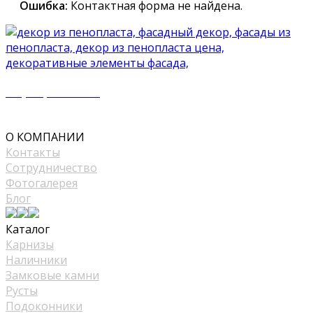
Ошибка:
Контактная форма не найдена.
+7 (977) 500 50 51
mir_plast@bk.ru
О КОМПАНИИ
Контакты
Сотрудничество
Фотогалерея
Блог
Каталог
Карнизы
Наличники
Замковые камни
Русты
Подоконники