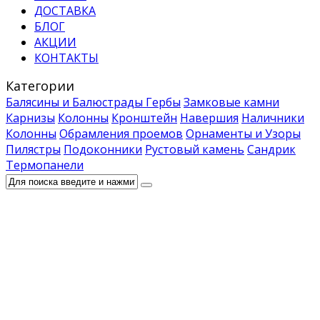
ДОСТАВКА
БЛОГ
АКЦИИ
КОНТАКТЫ
Категории
Балясины и Балюстрады
Гербы
Замковые камни
Карнизы
Колонны
Кронштейн
Навершия
Наличники
Колонны
Обрамления проемов
Орнаменты и Узоры
Пилястры
Подоконники
Рустовый камень
Сандрик
Термопанели