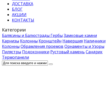
ДОСТАВКА
БЛОГ
АКЦИИ
КОНТАКТЫ
Категории
Балясины и Балюстрады
Гербы
Замковые камни
Карнизы
Колонны
Кронштейн
Навершия
Наличники
Колонны
Обрамления проемов
Орнаменты и Узоры
Пилястры
Подоконники
Рустовый камень
Сандрик
Термопанели