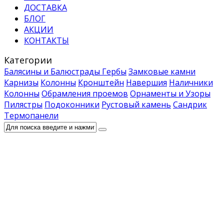
ДОСТАВКА
БЛОГ
АКЦИИ
КОНТАКТЫ
Категории
Балясины и Балюстрады
Гербы
Замковые камни
Карнизы
Колонны
Кронштейн
Навершия
Наличники
Колонны
Обрамления проемов
Орнаменты и Узоры
Пилястры
Подоконники
Рустовый камень
Сандрик
Термопанели