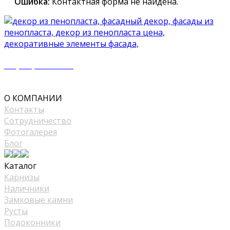
Ошибка:
Контактная форма не найдена.
+7 (977) 500 50 51
mir_plast@bk.ru
О КОМПАНИИ
Контакты
Сотрудничество
Фотогалерея
Блог
Каталог
Карнизы
Наличники
Замковые камни
Русты
Подоконники