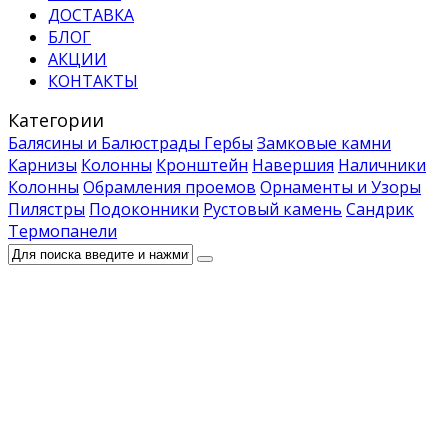
ДОСТАВКА
БЛОГ
АКЦИИ
КОНТАКТЫ
Категории
Балясины и Балюстрады
Гербы
Замковые камни
Карнизы
Колонны
Кронштейн
Навершия
Наличники
Колонны
Обрамления проемов
Орнаменты и Узоры
Пилястры
Подоконники
Рустовый камень
Сандрик
Термопанели