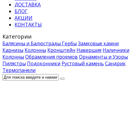
ДОСТАВКА
БЛОГ
АКЦИИ
КОНТАКТЫ
Категории
Балясины и Балюстрады
Гербы
Замковые камни
Карнизы
Колонны
Кронштейн
Навершия
Наличники
Колонны
Обрамления проемов
Орнаменты и Узоры
Пилястры
Подоконники
Рустовый камень
Сандрик
Термопанели