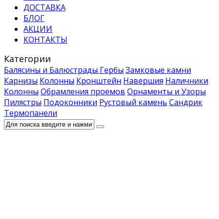
ДОСТАВКА
БЛОГ
АКЦИИ
КОНТАКТЫ
Категории
Балясины и Балюстрады
Гербы
Замковые камни
Карнизы
Колонны
Кронштейн
Навершия
Наличники
Колонны
Обрамления проемов
Орнаменты и Узоры
Пилястры
Подоконники
Рустовый камень
Сандрик
Термопанели