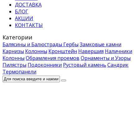
ДОСТАВКА
БЛОГ
АКЦИИ
КОНТАКТЫ
Категории
Балясины и Балюстрады
Гербы
Замковые камни
Карнизы
Колонны
Кронштейн
Навершия
Наличники
Колонны
Обрамления проемов
Орнаменты и Узоры
Пилястры
Подоконники
Рустовый камень
Сандрик
Термопанели