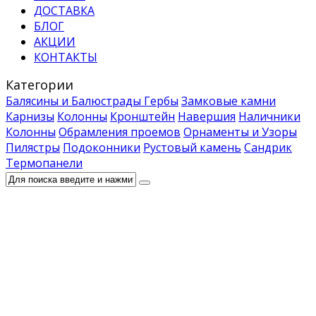
ДОСТАВКА
БЛОГ
АКЦИИ
КОНТАКТЫ
Категории
Балясины и Балюстрады
Гербы
Замковые камни
Карнизы
Колонны
Кронштейн
Навершия
Наличники
Колонны
Обрамления проемов
Орнаменты и Узоры
Пилястры
Подоконники
Рустовый камень
Сандрик
Термопанели