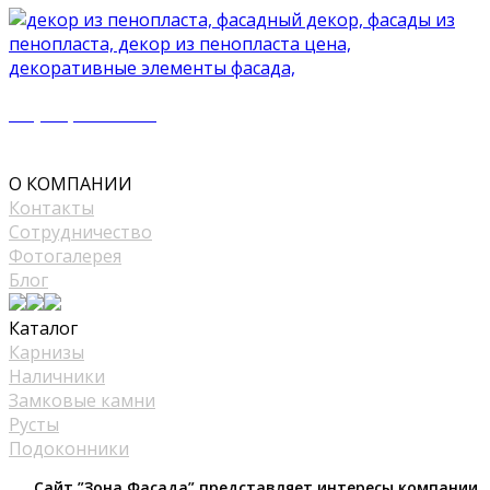
+7 (977) 500 50 51
mir_plast@bk.ru
О КОМПАНИИ
Контакты
Сотрудничество
Фотогалерея
Блог
Каталог
Карнизы
Наличники
Замковые камни
Русты
Подоконники
Сайт ”Зона Фасада” представляет интересы компании