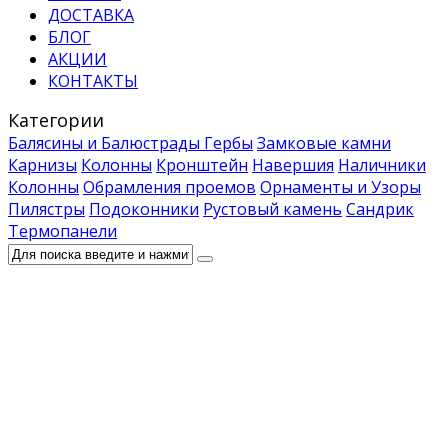
ДОСТАВКА
БЛОГ
АКЦИИ
КОНТАКТЫ
Категории
Балясины и Балюстрады
Гербы
Замковые камни
Карнизы
Колонны
Кронштейн
Навершия
Наличники
Колонны
Обрамления проемов
Орнаменты и Узоры
Пилястры
Подоконники
Рустовый камень
Сандрик
Термопанели