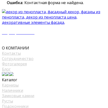
Ошибка:
Контактная форма не найдена.
+7 (977) 500 50 51
mir_plast@bk.ru
О КОМПАНИИ
Контакты
Сотрудничество
Фотогалерея
Блог
Каталог
Карнизы
Наличники
Замковые камни
Русты
Подоконники