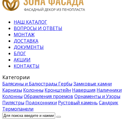
НАШ КАТАЛОГ
ВОПРОСЫ И ОТВЕТЫ
МОНТАЖ
ДОСТАВКА
ДОКУМЕНТЫ
БЛОГ
АКЦИИ
КОНТАКТЫ
Категории
Балясины и Балюстрады
Гербы
Замковые камни
Карнизы
Колонны
Кронштейн
Навершия
Наличники
Колонны
Обрамления проемов
Орнаменты и Узоры
Пилястры
Подоконники
Рустовый камень
Сандрик
Термопанели