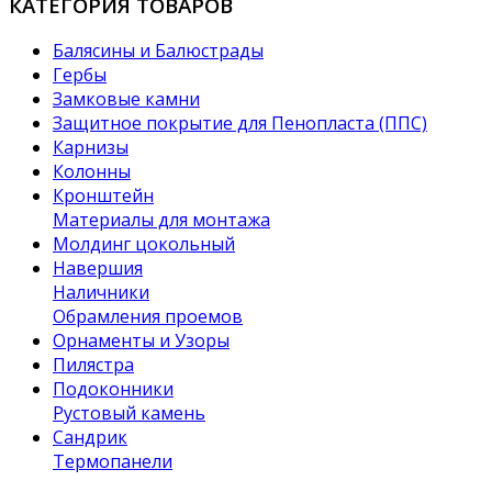
КАТЕГОРИЯ ТОВАРОВ
Балясины и Балюстрады
Гербы
Замковые камни
Защитное покрытие для Пенопласта (ППС)
Карнизы
Колонны
Кронштейн
Материалы для монтажа
Молдинг цокольный
Навершия
Наличники
Обрамления проемов
Орнаменты и Узоры
Пилястра
Подоконники
Рустовый камень
Сандрик
Термопанели