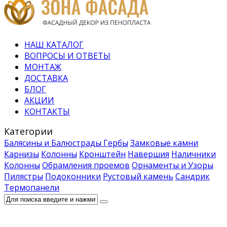
НАШ КАТАЛОГ
ВОПРОСЫ И ОТВЕТЫ
МОНТАЖ
ДОСТАВКА
БЛОГ
АКЦИИ
КОНТАКТЫ
Категории
Балясины и Балюстрады
Гербы
Замковые камни
Карнизы
Колонны
Кронштейн
Навершия
Наличники
Колонны
Обрамления проемов
Орнаменты и Узоры
Пилястры
Подоконники
Рустовый камень
Сандрик
Термопанели