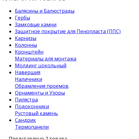
Балясины и Балюстрады
Гербы
Замковые камни
Защитное покрытие для Пенопласта (ППС)
Карнизы
Колонны
Кронштейн
Материалы для монтажа
Молдинг цокольный
Навершия
Наличники
Обрамления проемов
Орнаменты и Узоры
Пилястра
Подоконники
Рустовый камень
Сандрик
Термопанели
Представлено 2 товара