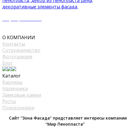
+7 (977) 500 50 51
mir_plast@bk.ru
О КОМПАНИИ
Контакты
Сотрудничество
Фотогалерея
Блог
Каталог
Карнизы
Наличники
Замковые камни
Русты
Подоконники
Сайт ”Зона Фасада” представляет интересы компании
“Мир Пенопласта”