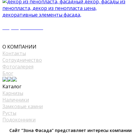
+7 (977) 500 50 51
mir_plast@bk.ru
О КОМПАНИИ
Контакты
Сотрудничество
Фотогалерея
Блог
Каталог
Карнизы
Наличники
Замковые камни
Русты
Подоконники
Сайт ”Зона Фасада” представляет интересы компании