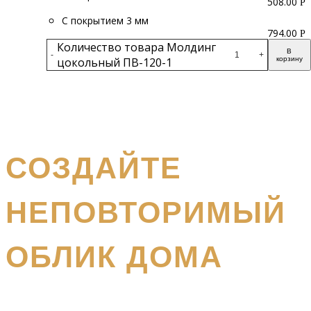
508.00
Р
С покрытием 3 мм
794.00
Р
Количество товара Молдинг
В
-
+
цокольный ПВ-120-1
корзину
Подробнее
получите бесплатный каталог и консультацию
СОЗДАЙТЕ
НЕПОВТОРИМЫЙ
ОБЛИК ДОМА
Наш
специалист вышлет вам подробный каталог и
проконсультирует вас по всем вопросам