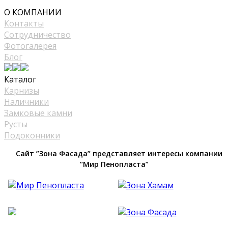
mir_plast@bk.ru
О КОМПАНИИ
Контакты
Сотрудничество
Фотогалерея
Блог
Каталог
Карнизы
Наличники
Замковые камни
Русты
Подоконники
Сайт ”Зона Фасада” представляет интересы компании
“Мир Пенопласта”