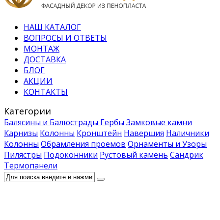
НАШ КАТАЛОГ
ВОПРОСЫ И ОТВЕТЫ
МОНТАЖ
ДОСТАВКА
БЛОГ
АКЦИИ
КОНТАКТЫ
Категории
Балясины и Балюстрады
Гербы
Замковые камни
Карнизы
Колонны
Кронштейн
Навершия
Наличники
Колонны
Обрамления проемов
Орнаменты и Узоры
Пилястры
Подоконники
Рустовый камень
Сандрик
Термопанели