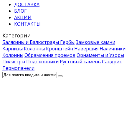
ДОСТАВКА
БЛОГ
АКЦИИ
КОНТАКТЫ
Категории
Балясины и Балюстрады
Гербы
Замковые камни
Карнизы
Колонны
Кронштейн
Навершия
Наличники
Колонны
Обрамления проемов
Орнаменты и Узоры
Пилястры
Подоконники
Рустовый камень
Сандрик
Термопанели