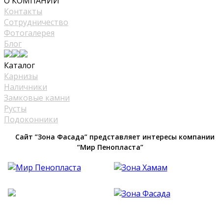
О КОМПАНИИ
Контакты
Сотрудничество
Фотогалерея
Блог
Каталог
Карнизы
Наличники
Замковые камни
Русты
Подоконники
Сайт ”Зона Фасада” представляет интересы компании
“Мир Пенопласта”
Фасадный Декор из Пенопласта №1 В Москве