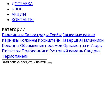
ДОСТАВКА
БЛОГ
АКЦИИ
КОНТАКТЫ
Категории
Балясины и Балюстрады
Гербы
Замковые камни
Карнизы
Колонны
Кронштейн
Навершия
Наличники
Колонны
Обрамления проемов
Орнаменты и Узоры
Пилястры
Подоконники
Рустовый камень
Сандрик
Термопанели