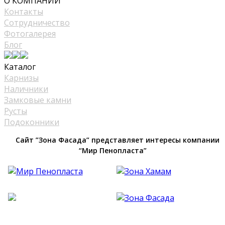
О КОМПАНИИ
Контакты
Сотрудничество
Фотогалерея
Блог
Каталог
Карнизы
Наличники
Замковые камни
Русты
Подоконники
Сайт ”Зона Фасада” представляет интересы компании
“Мир Пенопласта”
Фасадный Декор из Пенопласта №1 В Москве