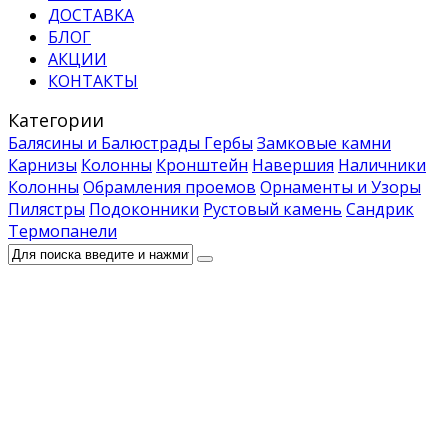
ДОСТАВКА
БЛОГ
АКЦИИ
КОНТАКТЫ
Категории
Балясины и Балюстрады
Гербы
Замковые камни
Карнизы
Колонны
Кронштейн
Навершия
Наличники
Колонны
Обрамления проемов
Орнаменты и Узоры
Пилястры
Подоконники
Рустовый камень
Сандрик
Термопанели