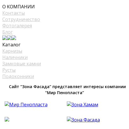
mir_plast@bk.ru
О КОМПАНИИ
Контакты
Сотрудничество
Фотогалерея
Блог
Каталог
Карнизы
Наличники
Замковые камни
Русты
Подоконники
Сайт ”Зона Фасада” представляет интересы компании
“Мир Пенопласта”