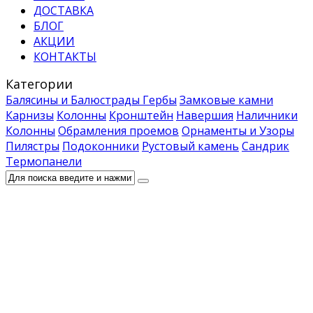
ДОСТАВКА
БЛОГ
АКЦИИ
КОНТАКТЫ
Категории
Балясины и Балюстрады
Гербы
Замковые камни
Карнизы
Колонны
Кронштейн
Навершия
Наличники
Колонны
Обрамления проемов
Орнаменты и Узоры
Пилястры
Подоконники
Рустовый камень
Сандрик
Термопанели