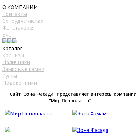
mir_plast@bk.ru
О КОМПАНИИ
Контакты
Сотрудничество
Фотогалерея
Блог
Каталог
Карнизы
Наличники
Замковые камни
Русты
Подоконники
Сайт ”Зона Фасада” представляет интересы компании
“Мир Пенопласта”