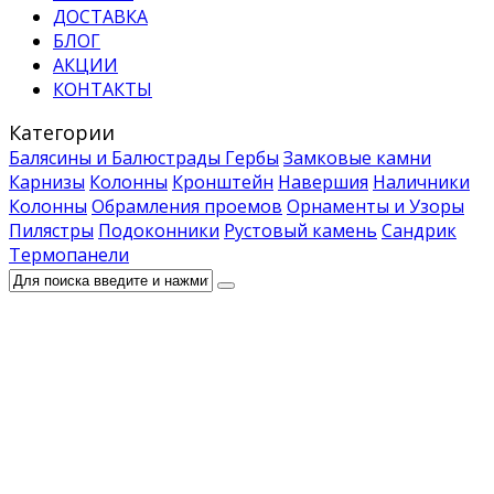
ДОСТАВКА
БЛОГ
АКЦИИ
КОНТАКТЫ
Категории
Балясины и Балюстрады
Гербы
Замковые камни
Карнизы
Колонны
Кронштейн
Навершия
Наличники
Колонны
Обрамления проемов
Орнаменты и Узоры
Пилястры
Подоконники
Рустовый камень
Сандрик
Термопанели